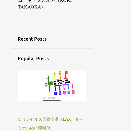
TAKAOKA)
6月
6
5月
5
4月
4
Recent Posts
3月
7
2月
15
Popular Posts
1月
15
2016
144
12月
15
11月
12
10月
8
9月
21
ロサンゼルス国際空港（LAX）ター
7月
14
ミナル内の喫煙所