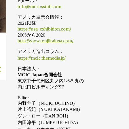
Eメール：
info@mcrossintl.com
6月
8
5月
13
アメリカ展示会情報：
2021以降
4月
15
https://usa-exhibition.com/
2008から2020
3月
24
http://www.tenjikaiusa.com/
2月
22
アメリカ進出コラム：
1月
12
https://mcic.themedia.jp/
2017
121
日本法人：
MCIC Japan合同会社
12月
9
東京都千代田区丸ノ内1-6-5 丸の
内北口ビルディング9F
11月
2
10月
5
Editor
内野伸子（NICKI UCHINO)
9月
20
片上裕紀（YUKI KATAKAMI)
ダン・ロー（DAN ROH）
8月
26
内田淳平（JUMPEI UCHIDA)
7月
7
コーキ・タカオカ（KOKI