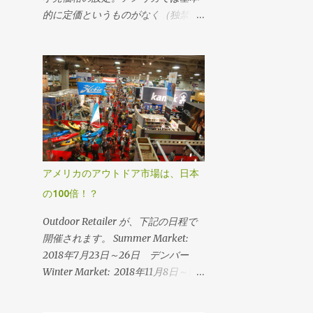
け喫煙所が設置されてます。 ロサン
的に定価というものがなく（独禁法
5月
5
ゼルス国際空港は７つのターミナル
に触れるため）、小売価格設定なし
があります。ターミナル1〜8、そし
4月
7
に卸をされる場合がほとんどです
てトム・ブラッドレー国際ターミナ
が、アパレルや雑貨などについては
3月
14
ル（TBIT）。ターミナル内にいても
MSRP（Manufacurer's Suggested
煙草を吸える喫煙所はこのトム・ブ
2月
14
Retail Price） と呼ばれるいわゆるメ
ラッドレー国際空港ターミナル内に
ーカー希望小売価格が設定されるこ
1月
24
あります。 地図のターミナル B が、
ともあります。 日本は上代（販売価
2015
73
トム・ブラッドレー国際ターミナル
格）が基準で卸価格が設定されま
です。 このターミナルB内にフード
す。 例えば1000円の上代ならそれの
12月
15
アメリカのアウトドア市場は、日本
コートがあります。 そのフードコー
5掛けとか6掛けになるわけですがア
11月
14
トの1番奥にあるUMAMIバーガーの
の100倍！？
メリカは考え方が逆です。 卸価格か
奥に向かいます。 1番奥まで行く
8月
14
らの積み上げ式です。仕入れが５ド
Outdoor Retailer が、下記の日程で
と、喫煙所の看板が見えてきます。
ルならそれの2.2倍（アパレル場合）
開催されます。 Summer Market:
7月
2
突き当たりを左へ曲がると、外に喫
前後で販売されるところが多いで
2018年7月23日～26日 デンバー
煙所があります。 日本からの多くの
6月
1
す。高いところでは2.6倍というもの
Winter Market: 2018年11月8日～11
便は、このターミナルに到着します
もあります。 それではアメリカでの
5月
1
日 デンバー Snow Show : 2019年1
ので、喫煙者の方は利用してみては
卸価格はどのように設定するか？と
月30日～2月1日 デンバー 北米最大
いかがでしょうか。 『アメリカの空
4月
3