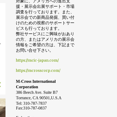
対象に、アメリカへの進出支
7月
5
援・展示会出展サポート・市場
調査を行っております。
また、
6月
8
展示会での新商品発掘、買い付
けのための視察のサポートサー
5月
11
ビスも行っております。
4月
12
弊社サービスにご興味がおあり
の方、またはアメリカの展示会
3月
4
情報をご希望の方は、下記まで
お問い合せ下さい。
2月
4
1月
22
https://mcic-japan.com/
2018
131
https://mcrosscorp.com/
11月
6
M-Cross International
10月
5
Corporation
386 Beech Ave. Suite B7
9月
16
Torrance, CA 90501,U.S.A
Tel: 310-787-7837
8月
7
Fax:310-787-0837
7月
3