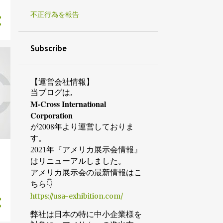
8月
32
不正行為を報告
7月
37
5月
2
Subscribe
4月
21
3月
2
【運営会社情報】
当ブログは,
2月
5
M-Cross International
1月
7
Corporation
が2008年より運営しておりま
2019
95
す。
12月
4
2021年『アメリカ展示会情報』
はリニューアルしました。
11月
8
アメリカ展示会の最新情報はこ
10月
1
ちら👇
https://usa-exhibition.com/
9月
8
弊社は日本の特に中小企業様を
8月
8