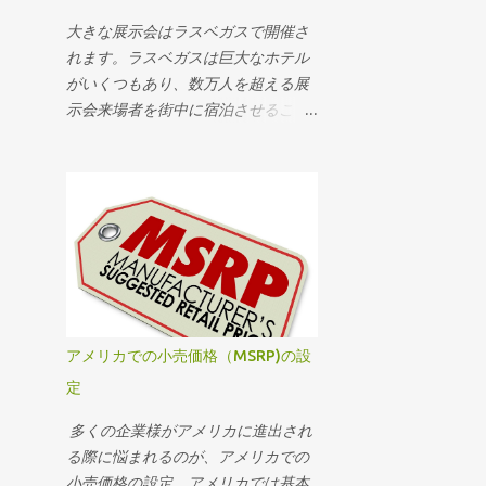
6月
10
大きな展示会はラスベガスで開催さ
International Beauty Show
れます。ラスベガスは巨大なホテル
(IBS) 2016
がいくつもあり、数万人を超える展
Anime Expo 2016（アニメエ
示会来場者を街中に宿泊させること
キスポ）
ができます。 日本からラスベガスへ
MINExpo International 2016
は直行便が無いため、何処かの空港
で乗り継ぎすることになります。そ
アメリカのキッチン用品小売店
事情
んな乗り継ぎの合間に、喫煙者なら
タバコを吸いたくなるのではないの
CES(全米家電ショー）のカテ
でしょうか？日本からの長時間フラ
ゴリー
イトは、喫煙者にとって辛い時間と
SOURCING at MAGIC
なるでしょう。乗り継ぎの合間に喫
February 2016 Recap
煙しようと考えるかと思います。し
アメリカでの小売価格（MSRP)の設
E3ショー
かし、アメリカの多くの空港は空港
定
内禁煙です。ターミナル内には喫煙
海外進出（アメリカ展示会）
所も無い完全禁煙の空港がほとんど
多くの企業様がアメリカに進出され
ブース設営サービス
です。 しかし、ロサンゼルス国際空
る際に悩まれるのが、アメリカでの
港は人知れぬ1番奥の場所に１箇所だ
環境考慮とマーケティング
小売価格の設定。アメリカでは基本